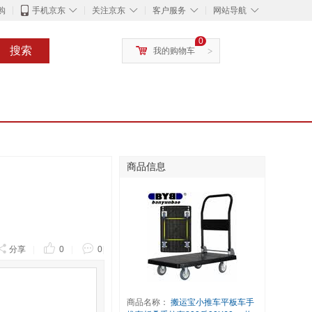
◇
◇
◇
◇
购
手机京东
关注京东
客户服务
网站导航
0
搜索
我的购物车
>
商品信息
分享
|
0
|
0
|
商品名称：
搬运宝小推车平板车手