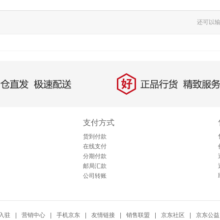
还可以
好
直发，极速配送
正品行货，精致服务
支付方式
货到付款
在线支付
分期付款
邮局汇款
公司转账
入驻
|
营销中心
|
手机京东
|
友情链接
|
销售联盟
|
京东社区
|
京东公益