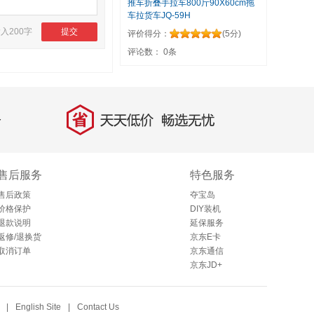
推车折叠手拉车800斤90X60cm拖
车拉货车JQ-59H
输入
200
字
提交
评价得分：
(
5
分)
评论数：
0条
省
天天低价，畅选无忧
售后服务
特色服务
售后政策
夺宝岛
价格保护
DIY装机
退款说明
延保服务
返修/退换货
京东E卡
取消订单
京东通信
京东JD+
|
English Site
|
Contact Us