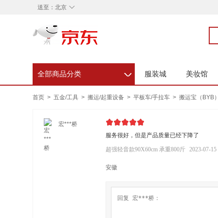
◇
送至：
北京
◇
服装城
美妆馆
全部商品分类
首页
>
五金/工具
>
搬运/起重设备
>
平板车/手拉车
>
搬运宝（BYB）
宏***桥
服务很好，但是产品质量已经下降了
超强轻音款90X60cm 承重800斤
2023-07-15
安徽